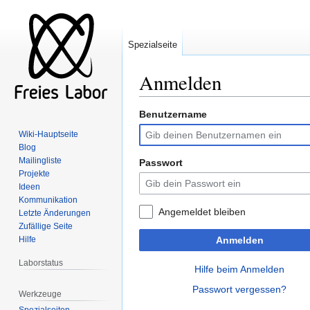
Spezialseite
Anmelden
Benutzername
Zur
Zur
Navigation
Suche
Wiki-Hauptseite
springen
springen
Blog
Mailingliste
Passwort
Projekte
Ideen
Kommunikation
Angemeldet bleiben
Letzte Änderungen
Zufällige Seite
Hilfe
Anmelden
Laborstatus
Hilfe beim Anmelden
Passwort vergessen?
Werkzeuge