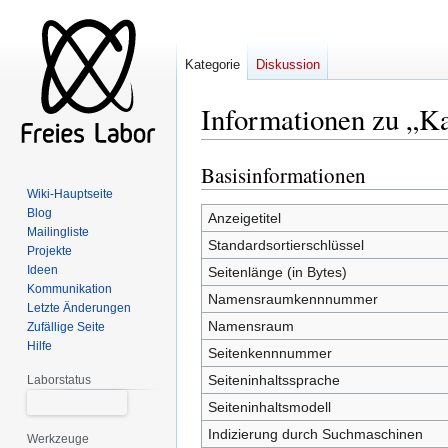
Kategorie
Diskussion
Informationen zu „Ka
Basisinformationen
Zur
Zur
Navigation
Suche
Wiki-Hauptseite
Blog
springen
springen
Anzeigetitel
Mailingliste
Standardsortierschlüssel
Projekte
Ideen
Seitenlänge (in Bytes)
Kommunikation
Namensraumkennnummer
Letzte Änderungen
Namensraum
Zufällige Seite
Hilfe
Seitenkennnummer
Seiteninhaltssprache
Laborstatus
Seiteninhaltsmodell
Indizierung durch Suchmaschinen
Werkzeuge