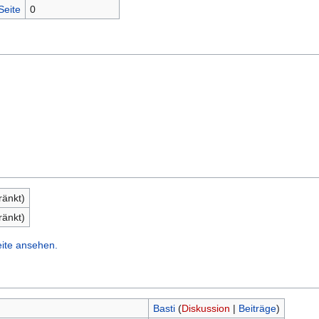
Seite
0
ränkt)
ränkt)
eite ansehen.
Basti
(
Diskussion
|
Beiträge
)