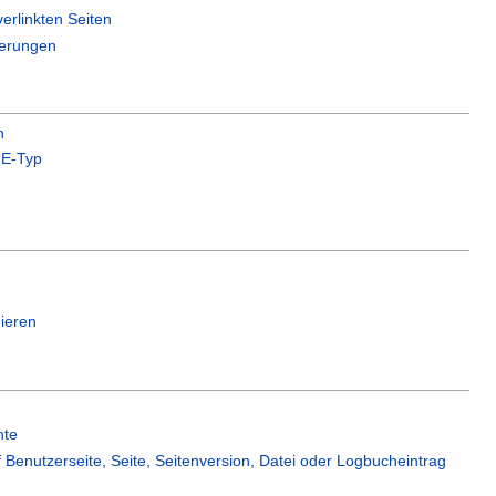
erlinkten Seiten
erungen
n
E-Typ
ieren
hte
f Benutzerseite, Seite, Seitenversion, Datei oder Logbucheintrag