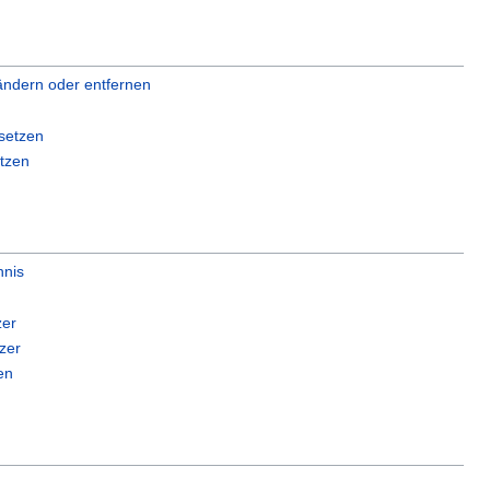
ändern oder entfernen
setzen
tzen
hnis
zer
zer
en