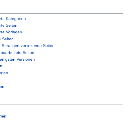
erte Kategorien
rte Seiten
erte Vorlagen
e Seiten
n Sprachen verlinkende Seiten
bearbeitete Seiten
wenigsten Versionen
en
orien
gen
rien