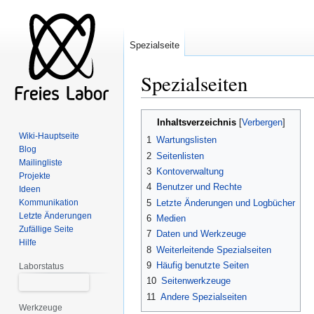
Spezialseite
Spezialseiten
Zur
Zur
Inhaltsverzeichnis
Navigation
Suche
Wiki-Hauptseite
1
Wartungslisten
springen
springen
Blog
2
Seitenlisten
Mailingliste
3
Kontoverwaltung
Projekte
4
Benutzer und Rechte
Ideen
5
Letzte Änderungen und Logbücher
Kommunikation
Letzte Änderungen
6
Medien
Zufällige Seite
7
Daten und Werkzeuge
Hilfe
8
Weiterleitende Spezialseiten
9
Häufig benutzte Seiten
Laborstatus
10
Seitenwerkzeuge
11
Andere Spezialseiten
Werkzeuge