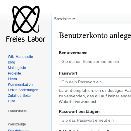
Spezialseite
Benutzerkonto anleg
Zur
Zur
Benutzername
Navigation
Suche
Wiki-Hauptseite
springen
springen
Blog
Mailingliste
Passwort
Projekte
Ideen
Kommunikation
Letzte Änderungen
Es wird empfohlen, ein eindeutiges Pa
Zufällige Seite
zu verwenden, das du auf keiner ande
Hilfe
Website verwendest.
Laborstatus
Passwort bestätigen
Werkzeuge