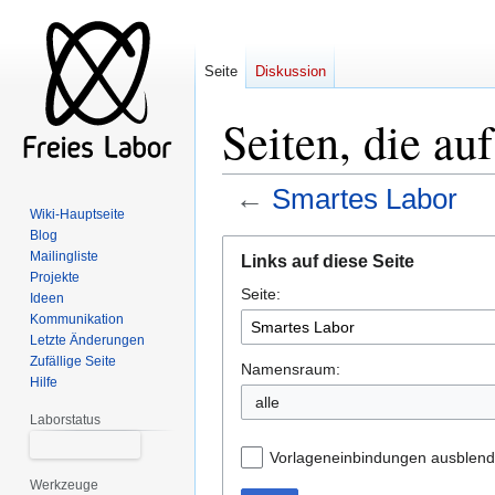
Seite
Diskussion
Seiten, die au
←
Smartes Labor
Wiki-Hauptseite
Blog
Zur
Zur
Mailingliste
Links auf diese Seite
Navigation
Suche
Projekte
Seite:
springen
springen
Ideen
Kommunikation
Letzte Änderungen
Zufällige Seite
Namensraum:
Hilfe
alle
Laborstatus
Vorlageneinbindungen ausblen
Werkzeuge