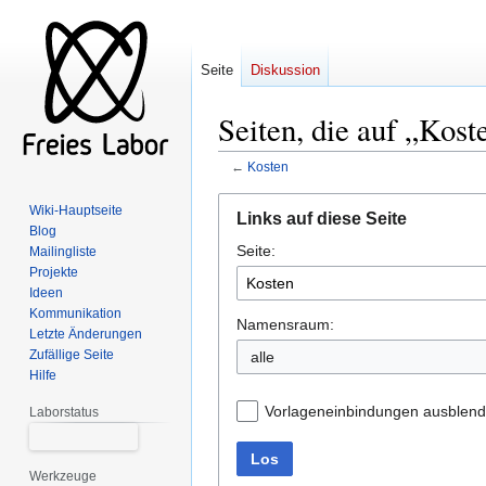
Seite
Diskussion
Seiten, die auf „Kost
←
Kosten
Zur
Zur
Wiki-Hauptseite
Links auf diese Seite
Navigation
Suche
Blog
Seite:
springen
springen
Mailingliste
Projekte
Ideen
Kommunikation
Namensraum:
Letzte Änderungen
Zufällige Seite
alle
Hilfe
Vorlageneinbindungen ausblen
Laborstatus
Los
Werkzeuge